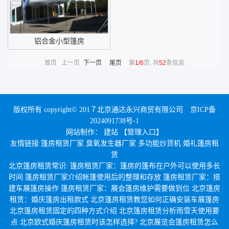
铝合金小型篷房
首页 上一页
下一页
尾页
第
1/6
页, 共
52
条信息
版权所有 copyright© 201７北京通达永兴商贸有限公司
京ICP备
2024091738号-1
网站制作
：
建站
【管理入口】
友情链接:
篷房租赁厂家
臭氧发生器厂家
多功能炒货机
婚礼篷房租
赁
北京篷房租赁常识:
篷房租赁厂家：篷房的篷布在户外可以使用多长
时间
篷房租赁厂家介绍帐篷使用后的整理和存放
篷房租赁厂家：搭
建车展篷房操作
篷房租赁厂家：展会篷房维护需要做到位
北京篷房
租赁：婚庆篷房出租款式
北京篷房租赁教您如何正确安装车展篷房
北京篷房租赁固定的四种方式介绍
北京篷房租赁分析雨雪天使用要
点
北京欧式婚庆篷房租赁时该怎样选择?
北京展览会篷房租赁怎么