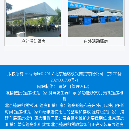
户外活动篷房
户外活动篷房
版权所有 copyright© 201７北京通达永兴商贸有限公司
京ICP备
2024091738号-1
网站制作
：
建站
【管理入口】
友情链接:
篷房租赁厂家
臭氧发生器厂家
多功能炒货机
婚礼篷房租
赁
北京篷房租赁常识:
篷房租赁厂家：篷房的篷布在户外可以使用多长
时间
篷房租赁厂家介绍帐篷使用后的整理和存放
篷房租赁厂家：搭
建车展篷房操作
篷房租赁厂家：展会篷房维护需要做到位
北京篷房
租赁：婚庆篷房出租款式
北京篷房租赁教您如何正确安装车展篷房