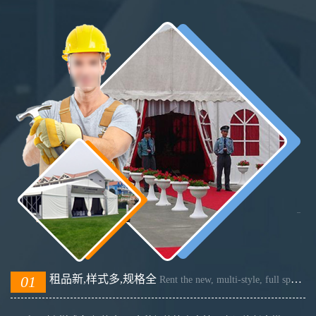
01
租品新,样式多,规格全
Rent the new, multi-style, full specifications