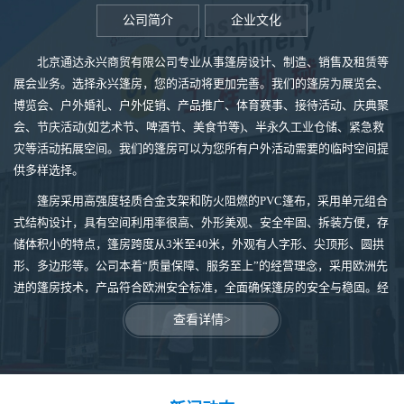
公司简介
企业文化
北京通达永兴商贸有限公司专业从事篷房设计、制造、销售及租赁等
展会业务。选择永兴篷房，您的活动将更加完善。我们的篷房为展览会、
博览会、户外婚礼、户外促销、产品推广、体育赛事、接待活动、庆典聚
会、节庆活动(如艺术节、啤酒节、美食节等)、半永久工业仓储、紧急救
灾等活动拓展空间。我们的篷房可以为您所有户外活动需要的临时空间提
供多样选择。
篷房采用高强度轻质合金支架和防火阻燃的PVC篷布，采用单元组合
式结构设计，具有空间利用率很高、外形美观、安全牢固、拆装方便，存
储体积小的特点，篷房跨度从3米至40米，外观有人字形、尖顶形、圆拱
形、多边形等。公司本着“质量保障、服务至上”的经营理念，采用欧洲先
进的篷房技术，产品符合欧洲安全标准，全面确保篷房的安全与稳固。经
过长期的努力和拼搏，我司已拥有完备的生产设施、完善的生产管理、雄
查看详情>
厚的技术支持、良好的团队精神和稳定的客户群。
我们是您忠诚、可信赖的合作伙伴。我们热烈欢迎国内外客户来我司
参观，洽谈并建立长期的合作关系。