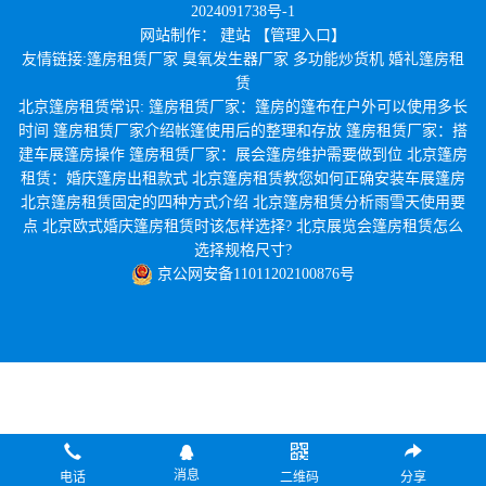
2024091738号-1
网站制作
：
建站
【管理入口】
友情链接:
篷房租赁厂家
臭氧发生器厂家
多功能炒货机
婚礼篷房租
赁
北京篷房租赁常识:
篷房租赁厂家：篷房的篷布在户外可以使用多长
时间
篷房租赁厂家介绍帐篷使用后的整理和存放
篷房租赁厂家：搭
建车展篷房操作
篷房租赁厂家：展会篷房维护需要做到位
北京篷房
租赁：婚庆篷房出租款式
北京篷房租赁教您如何正确安装车展篷房
北京篷房租赁固定的四种方式介绍
北京篷房租赁分析雨雪天使用要
点
北京欧式婚庆篷房租赁时该怎样选择?
北京展览会篷房租赁怎么
选择规格尺寸?
京公网安备11011202100876号
消息
电话
二维码
分享